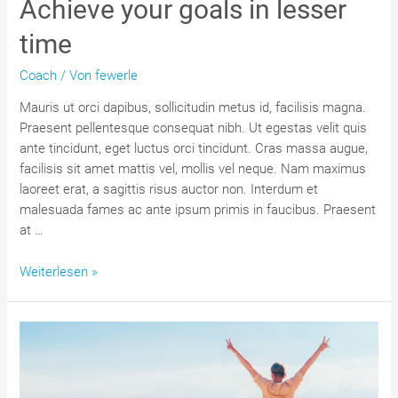
Achieve your goals in lesser
time
Coach
/ Von
fewerle
Mauris ut orci dapibus, sollicitudin metus id, facilisis magna.
Praesent pellentesque consequat nibh. Ut egestas velit quis
ante tincidunt, eget luctus orci tincidunt. Cras massa augue,
facilisis sit amet mattis vel, mollis vel neque. Nam maximus
laoreet erat, a sagittis risus auctor non. Interdum et
malesuada fames ac ante ipsum primis in faucibus. Praesent
at …
Achieve
Weiterlesen »
your
goals
in
lesser
time