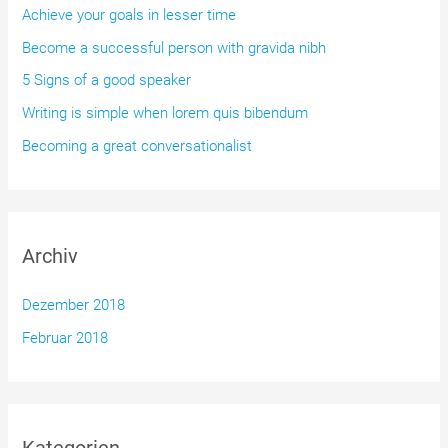
n
Achieve your goals in lesser time
a
Become a successful person with gravida nibh
c
5 Signs of a good speaker
h
Writing is simple when lorem quis bibendum
:
Becoming a great conversationalist
Archiv
Dezember 2018
Februar 2018
Kategorien