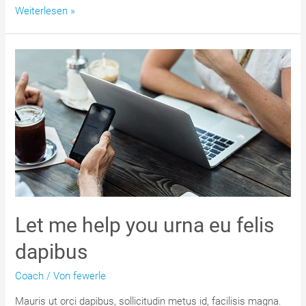
Becoming
Weiterlesen »
a
great
conversationalist
Let me help you urna eu felis
dapibus
Coach
/ Von
fewerle
Mauris ut orci dapibus, sollicitudin metus id, facilisis magna.