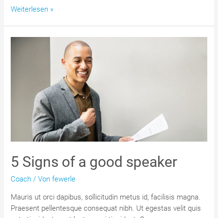
Become
Weiterlesen »
a
successful
person
with
gravida
nibh
5 Signs of a good speaker
Coach
/ Von
fewerle
Mauris ut orci dapibus, sollicitudin metus id, facilisis magna.
Praesent pellentesque consequat nibh. Ut egestas velit quis