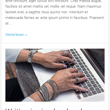
ante tincidunt, eget luctus orci tincidunt. Cras massa augue,
facilisis sit amet mattis vel, mollis vel neque. Nam maximus
laoreet erat, a sagittis risus auctor non. Interdum et
malesuada fames ac ante ipsum primis in faucibus. Praesent
at …
5
Weiterlesen »
Signs
of
a
good
speaker