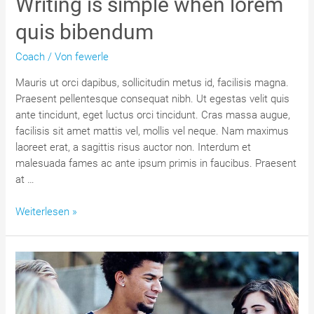
Writing is simple when lorem
quis bibendum
Coach
/ Von
fewerle
Mauris ut orci dapibus, sollicitudin metus id, facilisis magna.
Praesent pellentesque consequat nibh. Ut egestas velit quis
ante tincidunt, eget luctus orci tincidunt. Cras massa augue,
facilisis sit amet mattis vel, mollis vel neque. Nam maximus
laoreet erat, a sagittis risus auctor non. Interdum et
malesuada fames ac ante ipsum primis in faucibus. Praesent
at …
Writing
Weiterlesen »
is
simple
when
lorem
quis
bibendum