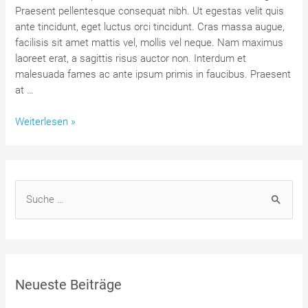
Praesent pellentesque consequat nibh. Ut egestas velit quis
ante tincidunt, eget luctus orci tincidunt. Cras massa augue,
facilisis sit amet mattis vel, mollis vel neque. Nam maximus
laoreet erat, a sagittis risus auctor non. Interdum et
malesuada fames ac ante ipsum primis in faucibus. Praesent
at …
Let
Weiterlesen »
me
help
you
urna
S
eu
u
felis
c
dapibus
h
e
Neueste Beiträge
n