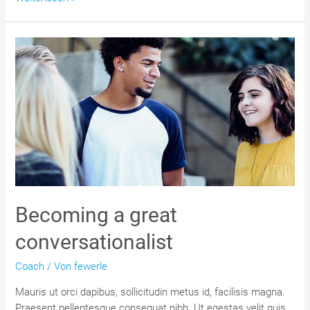
is
simple
when
lorem
quis
bibendum
Becoming a great
conversationalist
Coach
/ Von
fewerle
Mauris ut orci dapibus, sollicitudin metus id, facilisis magna.
Praesent pellentesque consequat nibh. Ut egestas velit quis