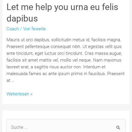
Let me help you urna eu felis
dapibus
Coach
/ Von
fewerle
Mauris ut orci dapibus, sollicitudin metus id, facilisis magna.
Praesent pellentesque consequat nibh. Ut egestas velit quis
ante tincidunt, eget luctus orci tincidunt. Cras massa augue,
facilisis sit amet mattis vel, mollis vel neque. Nam maximus
laoreet erat, a sagittis risus auctor non. Interdum et
malesuada fames ac ante ipsum primis in faucibus. Praesent
at …
Let
Weiterlesen »
me
help
you
urna
S
eu
u