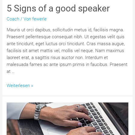
5 Signs of a good speaker
Coach
/ Von
fewerle
Mauris ut orci dapibus, sollicitudin metus id, facilisis magna.
Praesent pellentesque consequat nibh. Ut egestas velit quis
ante tincidunt, eget luctus orci tincidunt. Cras massa augue,
facilisis sit amet mattis vel, mollis vel neque. Nam maximus
laoreet erat, a sagittis risus auctor non. Interdum et
malesuada fames ac ante ipsum primis in faucibus. Praesent
at …
5
Weiterlesen »
Signs
of
a
good
speaker