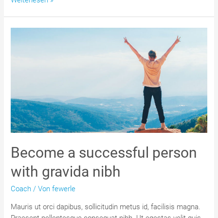
Weiterlesen »
your
goals
in
lesser
time
Become a successful person
with gravida nibh
Coach
/ Von
fewerle
Mauris ut orci dapibus, sollicitudin metus id, facilisis magna.