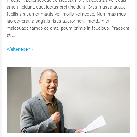
Praesent pellentesque consequat nibh. Ut egestas velit quis
ante tincidunt, eget luctus orci tincidunt. Cras massa augue,
facilisis sit amet mattis vel, mollis vel neque. Nam maximus
laoreet erat, a sagittis risus auctor non. Interdum et
malesuada fames ac ante ipsum primis in faucibus. Praesent
at …
Become
Weiterlesen »
a
successful
person
with
gravida
nibh