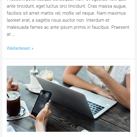
ante tincidunt, eget luctus orci tincidunt. Cras massa augue,
facilisis sit amet mattis vel, mollis vel neque. Nam maximus
laoreet erat, a sagittis risus auctor non. Interdum et
malesuada fames ac ante ipsum primis in faucibus. Praesent
at …
Becoming
Weiterlesen »
a
great
conversationalist