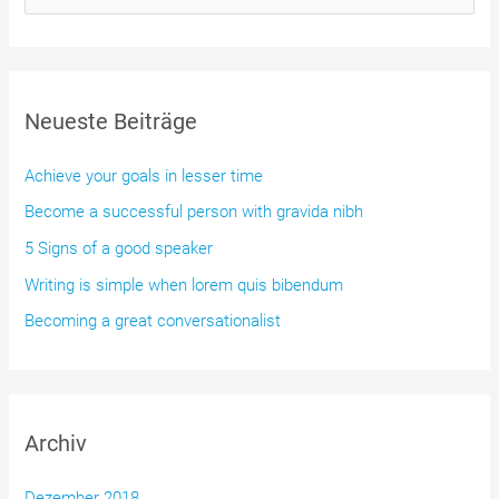
felis
c
dapibus
h
e
Neueste Beiträge
n
n
Achieve your goals in lesser time
a
Become a successful person with gravida nibh
c
5 Signs of a good speaker
h
Writing is simple when lorem quis bibendum
:
Becoming a great conversationalist
Archiv
Dezember 2018